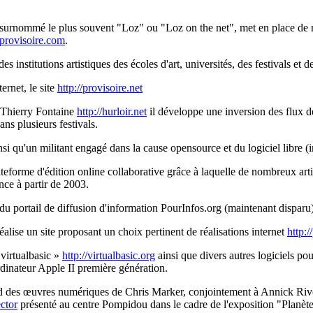
urnommé le plus souvent "Loz" ou "Loz on the net", met en place de nom
//provisoire.com
.
es institutions artistiques des écoles d'art, universités, des festivals et 
ernet, le site
http://provisoire.net
 Thierry Fontaine
http://hurloir.net
il développe une inversion des flux de
ns plusieurs festivals.
insi qu'un militant engagé dans la cause opensource et du logiciel libre 
lateforme d'édition online collaborative grâce à laquelle de nombreux arti
ance à partir de 2003.
u portail de diffusion d'information PourInfos.org (maintenant disparu) 
lise un site proposant un choix pertinent de réalisations internet
http:/
 virtualbasic »
http://virtualbasic.org
ainsi que divers autres logiciels pou
dinateur Apple II première génération.
fond des œuvres numériques de Chris Marker, conjointement à Annick Riv
ctor
présenté au centre Pompidou dans le cadre de l'exposition "Planèt