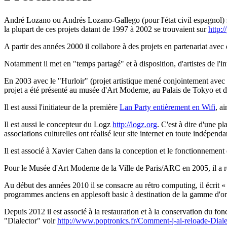
André Lozano ou Andrés Lozano-Gallego (pour l'état civil espagnol) s
la plupart de ces projets datant de 1997 à 2002 se trouvaient sur
http:
A partir des années 2000 il collabore à des projets en partenariat avec d
Notamment il met en "temps partagé" et à disposition, d'artistes de l'int
En 2003 avec le "Hurloir" (projet artistique mené conjointement avec
projet a été présenté au musée d'Art Moderne, au Palais de Tokyo et da
Il est aussi l'initiateur de la première
Lan Party entièrement en Wifi
, a
Il est aussi le concepteur du Logz
http://logz.org
. C'est à dire d'une p
associations culturelles ont réalisé leur site internet en toute indépend
Il est associé à Xavier Cahen dans la conception et le fonctionnement d
Pour le Musée d'Art Moderne de la Ville de Paris/ARC en 2005, il a réa
Au début des années 2010 il se consacre au rétro computing, il écrit «
programmes anciens en applesoft basic à destination de la gamme d'or
Depuis 2012 il est associé à la restauration et à la conservation du 
"Dialector" voir
http://www.poptronics.fr/Comment-j-ai-reloade-Diale